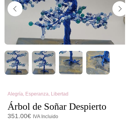
c
d
i
o
ó
n
Alegría, Esperanza, Libertad
Árbol de Soñar Despierto
351.00
€
IVA Incluido