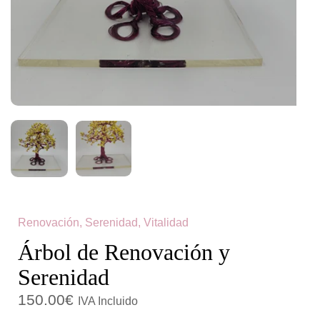
c
d
i
o
ó
n
Renovación, Serenidad, Vitalidad
Árbol de Renovación y
Serenidad
150.00
€
IVA Incluido