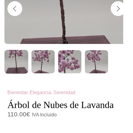
c
d
i
o
ó
n
Bienestar, Elegancia, Serenidad
Árbol de Nubes de Lavanda
110.00
€
IVA Incluido