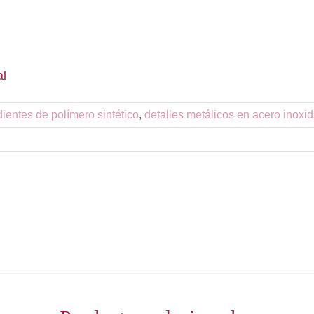
al
ientes de polímero sintético
,
detalles metálicos en acero inoxi