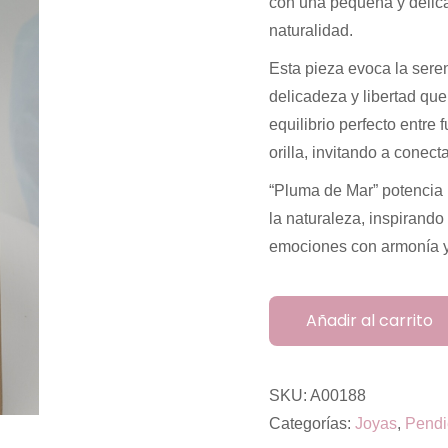
con una pequeña y delica
naturalidad.
Esta pieza evoca la sere
delicadeza y libertad qu
equilibrio perfecto entre
orilla, invitando a conect
“Pluma de Mar” potencia l
la naturaleza, inspirando
emociones con armonía y
Añadir al carrito
SKU:
A00188
Categorías:
Joyas
,
Pendi