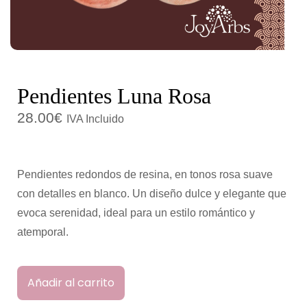
c
d
i
o
ó
n
Pendientes Luna Rosa
28.00
€
IVA Incluido
Pendientes redondos de resina, en tonos rosa suave
con detalles en blanco. Un diseño dulce y elegante que
evoca serenidad, ideal para un estilo romántico y
atemporal.
Añadir al carrito