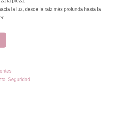
iza la pieza:
hacia la luz, desde la raíz más profunda hasta la
er.
entes
nto
,
Seguridad