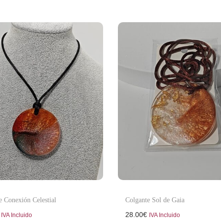
e Conexión Celestial
Colgante Sol de Gaia
28.00
€
IVA Incluido
IVA Incluido