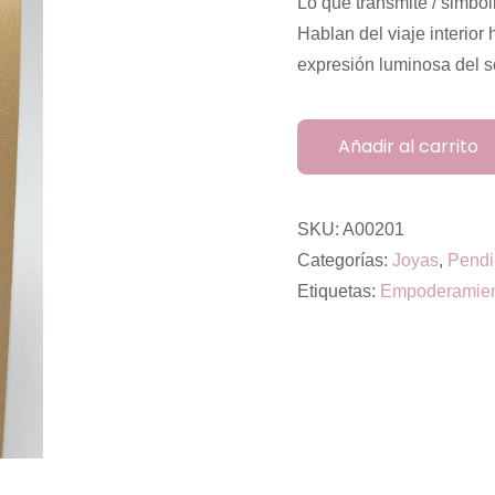
Lo que transmite / simbol
Hablan del viaje interior 
expresión luminosa del s
Añadir al carrito
SKU:
A00201
Categorías:
Joyas
,
Pendi
Etiquetas:
Empoderamie