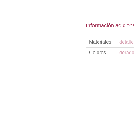
Información adicion
Materiales
detall
Colores
dorad