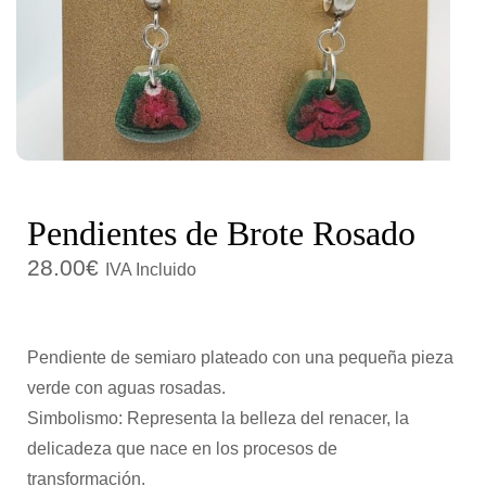
c
d
i
o
ó
n
Pendientes de Brote Rosado
28.00
€
IVA Incluido
Pendiente de semiaro plateado con una pequeña pieza
verde con aguas rosadas.
Simbolismo: Representa la belleza del renacer, la
delicadeza que nace en los procesos de
transformación.