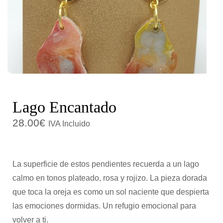
c
d
i
o
ó
n
Lago Encantado
28.00
€
IVA Incluido
La superficie de estos pendientes recuerda a un lago
calmo en tonos plateado, rosa y rojizo. La pieza dorada
que toca la oreja es como un sol naciente que despierta
las emociones dormidas. Un refugio emocional para
volver a ti.