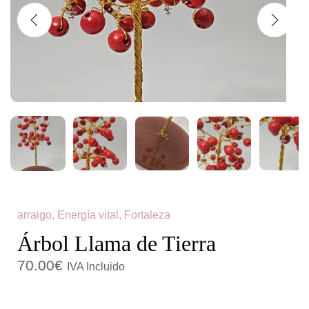
c
d
i
o
ó
n
arraigo, Energía vital, Fortaleza
Árbol Llama de Tierra
70.00
€
IVA Incluido