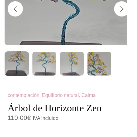
c
d
i
o
ó
n
contemplación, Equilibrio natural, Calma
Árbol de Horizonte Zen
110.00
€
IVA Incluido