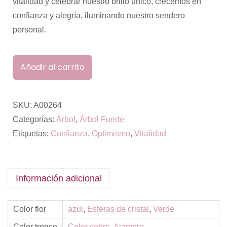
vitalidad y celebrar nuestro brillo único, crecemos en
confianza y alegría, iluminando nuestro sendero
personal.
Añadir al carrito
SKU:
A00264
Categorías:
Árbol
,
Árbol Fuerte
Etiquetas:
Confianza
,
Optimismo
,
Vitalidad
Información adicional
Color flor
azul
,
Esferas de cristal
,
Verde
Color tronco
Color cobre
,
Alambre