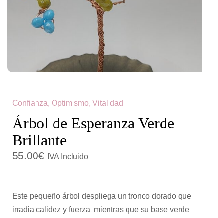
c
d
i
o
ó
n
Confianza, Optimismo, Vitalidad
Árbol de Esperanza Verde
Brillante
55.00
€
IVA Incluido
Este pequeño árbol despliega un tronco dorado que
irradia calidez y fuerza, mientras que su base verde