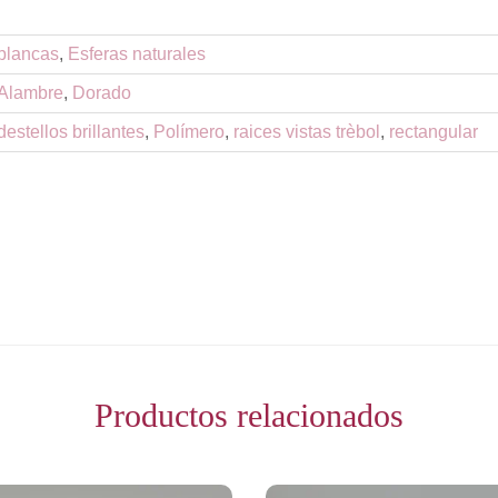
blancas
,
Esferas naturales
Alambre
,
Dorado
destellos brillantes
,
Polímero
,
raices vistas trèbol
,
rectangular
Productos relacionados