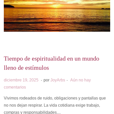
Tiempo de espiritualidad en un mundo
lleno de estímulos
.
.
P
d
diciembre 19, 2025
por
JoyArbs
Aún no hay
u
i
comentarios
b
c
Vivimos rodeados de ruido, obligaciones y pantallas que
l
i
no nos dejan respirar. La vida cotidiana exige trabajo,
i
e
compras y responsabilidades…