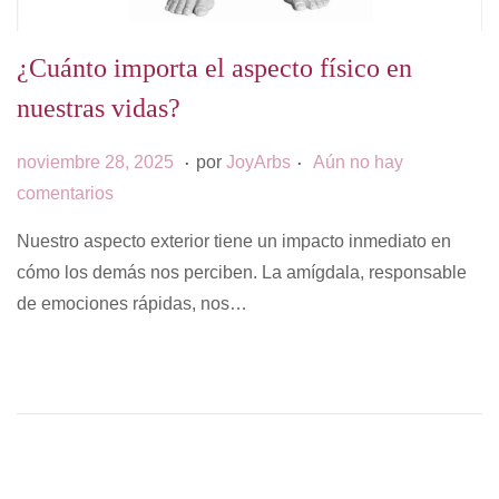
¿Cuánto importa el aspecto físico en
nuestras vidas?
.
.
P
s
noviembre 28, 2025
por
JoyArbs
Aún no hay
u
e
comentarios
b
p
Nuestro aspecto exterior tiene un impacto inmediato en
l
t
cómo los demás nos perciben. La amígdala, responsable
i
i
de emociones rápidas, nos…
c
e
a
m
d
b
o
r
e
e
l
2