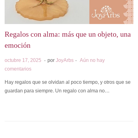
Regalos con alma: más que un objeto, una
emoción
.
.
P
j
octubre 17, 2025
por
JoyArbs
Aún no hay
u
u
comentarios
b
l
Hay regalos que se olvidan al poco tiempo, y otros que se
l
i
guardan para siempre. Un regalo con alma no…
i
o
c
2
a
5
d
,
o
2
e
0