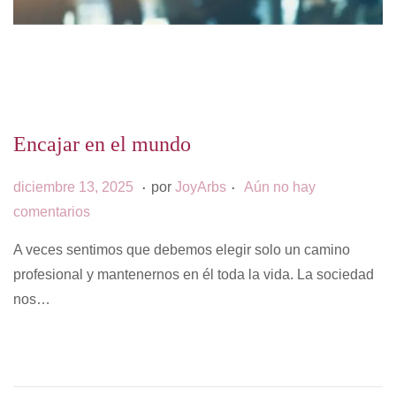
Encajar en el mundo
.
.
P
d
diciembre 13, 2025
por
JoyArbs
Aún no hay
u
i
comentarios
b
c
A veces sentimos que debemos elegir solo un camino
l
i
profesional y mantenernos en él toda la vida. La sociedad
i
e
nos…
c
m
a
b
d
r
o
e