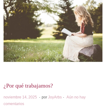
2
5
¿Por qué trabajamos?
.
.
P
s
noviembre 14, 2025
por
JoyArbs
Aún no hay
u
e
comentarios