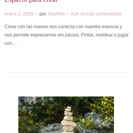
c
d
.
.
P
d
enero 2, 2026
por
JoyArbs
Aún no hay comentarios
i
o
u
i
ó
Crear con las manos nos conecta con nuestra esencia y
b
c
n
nos permite expresarnos sin juicios. Pintar, moldear o jugar
l
i
con…
i
e
c
m
a
b
d
r
o
e
e
1
l
3
,
2
0
2