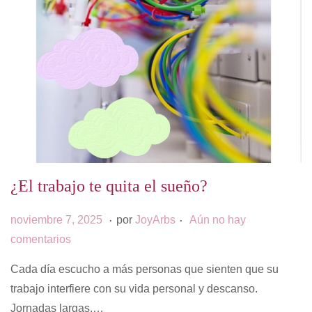
¿El trabajo te quita el sueño?
.
.
P
s
noviembre 7, 2025
por
JoyArbs
Aún no hay
u
e
comentarios
b
p
Cada día escucho a más personas que sienten que su
l
t
trabajo interfiere con su vida personal y descanso.
i
i
Jornadas largas,…