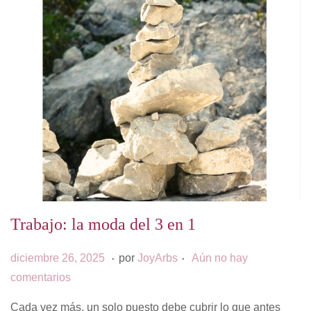
5
Trabajo: la moda del 3 en 1
.
.
P
d
diciembre 26, 2025
por
JoyArbs
Aún no hay
u
i
comentarios
b
c
Cada vez más, un solo puesto debe cubrir lo que antes