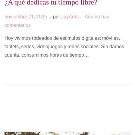
¿A qué dedicas tu tiempo libre?
.
.
P
s
noviembre 21, 2025
por
JoyArbs
Aún no hay
u
e
comentarios
b
p
Hoy vivimos rodeados de estímulos digitales: móviles,
l
t
tablets, series, videojuegos y redes sociales. Sin darnos
i
i
cuenta, consumimos horas de tiempo…
c
e
a
m
d
b
o
r
e
e
l
2
9
,
2
0