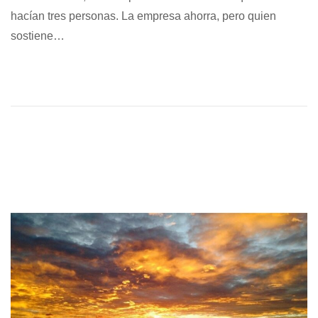
l
i
hacían tres personas. La empresa ahorra, pero quien
i
e
sostiene…
c
m
a
b
d
r
o
e
e
1
l
3
,
2
0
2
5