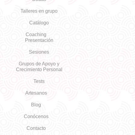
ó
Talleres en grupo
n
Catálogo
Coaching
d
Presentación
Sesiones
e
Grupos de Apoyo y
e
Crecimiento Personal
Tests
n
Artesanos
t
Blog
Conócenos
r
Contacto