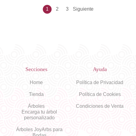
l
2
1
2
3
Siguiente
P
5
a
g
i
Secciones
Ayuda
n
Home
Política de Privacidad
a
Tienda
Política de Cookies
Árboles
Condiciones de Venta
c
Encarga tu árbol
personalizado
i
Árboles JoyArbs para
Bodas