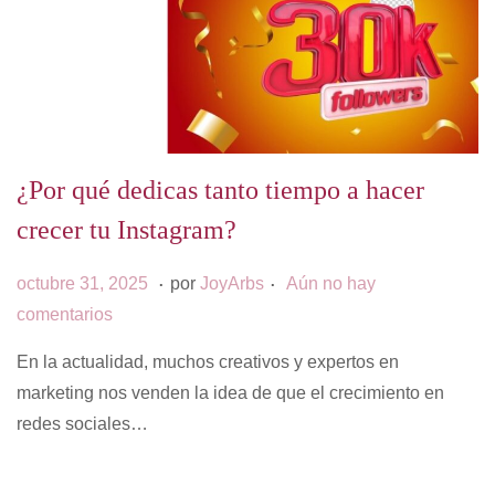
¿Por qué dedicas tanto tiempo a hacer
crecer tu Instagram?
.
.
P
s
octubre 31, 2025
por
JoyArbs
Aún no hay
u
e
comentarios
b
p
En la actualidad, muchos creativos y expertos en
l
t
marketing nos venden la idea de que el crecimiento en
i
i
redes sociales…
c
e
a
m