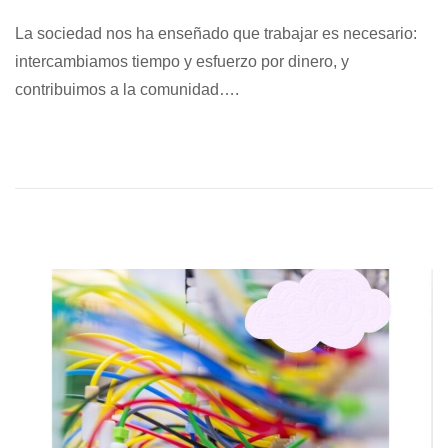
b
p
La sociedad nos ha enseñado que trabajar es necesario:
l
t
intercambiamos tiempo y esfuerzo por dinero, y
i
i
contribuimos a la comunidad….
c
e
a
m
d
b
o
r
e
e
l
2
9
,
2
0
2
5