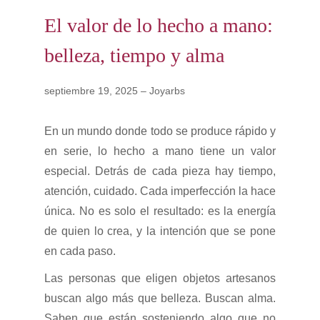
c
d
El valor de lo hecho a mano:
i
o
belleza, tiempo y alma
ó
n
septiembre 19, 2025 – Joyarbs
En un mundo donde todo se produce rápido y
en serie, lo hecho a mano tiene un valor
especial. Detrás de cada pieza hay tiempo,
atención, cuidado. Cada imperfección la hace
única. No es solo el resultado: es la energía
de quien lo crea, y la intención que se pone
en cada paso.
Las personas que eligen objetos artesanos
buscan algo más que belleza. Buscan alma.
Saben que están sosteniendo algo que no