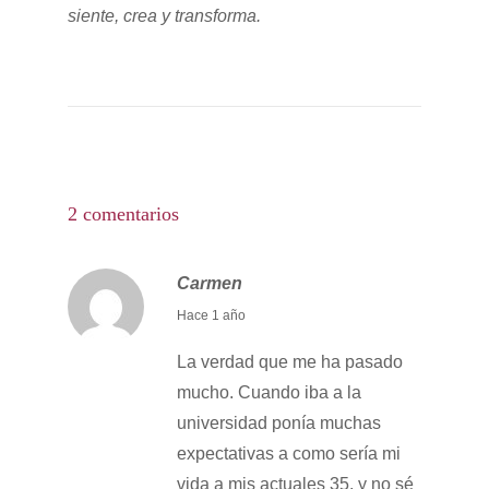
siente, crea y transforma.
2 comentarios
Carmen
j
Hace 1 año
u
La verdad que me ha pasado
n
mucho. Cuando iba a la
i
universidad ponía muchas
o
expectativas a como sería mi
2
vida a mis actuales 35, y no sé