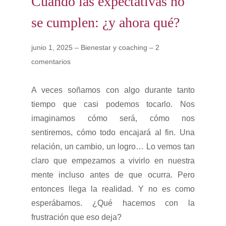
Cuando las expectativas no
c
d
se cumplen: ¿y ahora qué?
i
o
ó
junio 1, 2025 – Bienestar y coaching – 2
n
comentarios
A veces soñamos con algo durante tanto
tiempo que casi podemos tocarlo. Nos
imaginamos cómo será, cómo nos
sentiremos, cómo todo encajará al fin. Una
relación, un cambio, un logro… Lo vemos tan
claro que empezamos a vivirlo en nuestra
mente incluso antes de que ocurra. Pero
entonces llega la realidad. Y no es como
esperábamos. ¿Qué hacemos con la
frustración que eso deja?