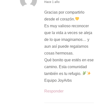
j
Hace 1 año
u
Gracias por compartirlo
n
desde el corazón.
i
Es muy valioso reconocer
o
que la vida a veces se aleja
1
de lo que imaginamos… y
1
aun así puede regalarnos
,
cosas hermosas.
2
Qué bonito que estés en ese
0
camino. Esta comunidad
2
también es tu refugio.
5
Equipo JoyArbs
Responder