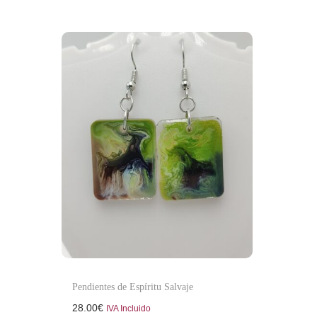
a
i
c
d
i
o
ó
n
Pendientes de Espíritu Salvaje
28.00
€
IVA Incluido