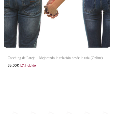
c
d
i
o
ó
n
Coaching de Pareja – Mejorando la relación desde la raíz (Online)
65.00
€
IVA Incluido