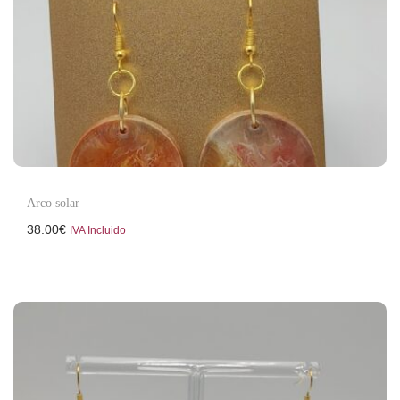
c
d
i
o
ó
n
Arco solar
38.00
€
IVA Incluido